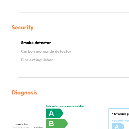
Security
Smoke detector
Carbon monoxide detector
Fire extinguisher
Diagnosis
high performance accommodation
A
* Of which g
B
high performa
consumption
A
(primary power)
emissions