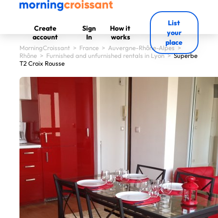
List
Create
Sign
How it
your
account
In
works
place
MorningCroissant
>
France
>
Auvergne-Rhône-Alpes
>
Rhône
>
Furnished and unfurnished rentals in Lyon
>
Superbe
T2 Croix Rousse