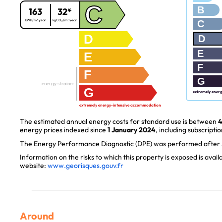
C
B
163
32*
kWh/m².year
kgCO₂/m².year
C
D
D
E
E
F
F
G
energy strainer
G
extremely ener
extremely energy-intensive accommodation
The estimated annual energy costs for standard use is between
4
energy prices indexed since
1 January 2024
, including subscriptio
The Energy Performance Diagnostic (DPE) was performed after J
Information on the risks to which this property is exposed is avai
website:
www.georisques.gouv.fr
Around