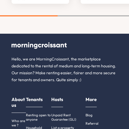
Hello, we are MorningCroissant, the marketplace
dedicated to the rental of medium and long-term housing.
Our mission? Make renting easier, fairer and more secure
for tenants and owners. Quite simply :)
About
Tenants
Hosts
More
us
Renting open to
Unpaid Rent
Blog
anyone
Guarantee (GLI)
Who are
Referral
we ?
Household
List a property