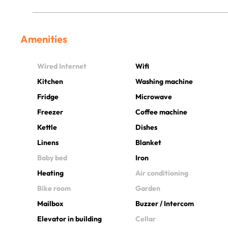
Amenities
Wired Internet
Wifi
Kitchen
Washing machine
Fridge
Microwave
Freezer
Coffee machine
Kettle
Dishes
Linens
Blanket
Baby bed
Iron
Heating
Air conditioning
Bike room
Garden
Mailbox
Buzzer / Intercom
Elevator in building
Cellar