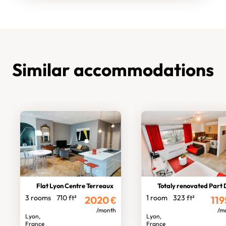
Similar accommodations
Flat Lyon Centre Terreaux
Totaly renovated Part Dieu stud
3 rooms
710 ft²
1 room
323 ft²
2020
€
119
/month
/m
Lyon,
Lyon,
France
France