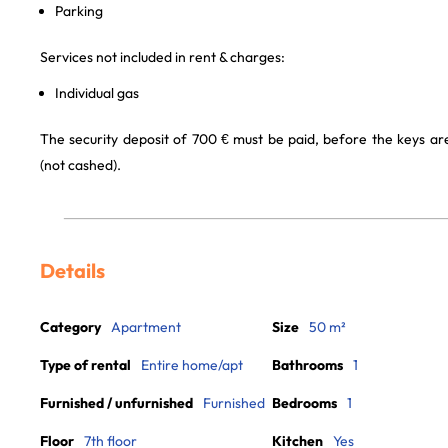
Parking
Services not included in rent & charges:
Individual gas
The security deposit of 700 € must be paid, before the keys a
(not cashed).
Details
Category
Apartment
Size
50 m²
Type of rental
Entire home/apt
Bathrooms
1
Furnished / unfurnished
Furnished
Bedrooms
1
Floor
7th floor
Kitchen
Yes