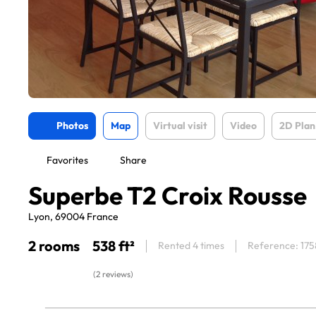
Photos
Map
Virtual visit
Video
2D Plan
Favorites
Share
Superbe T2 Croix Rousse
Lyon, 69004 France
2 rooms
538 ft²
Rented 4 times
Reference: 175
(2 reviews)