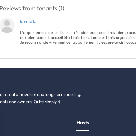
Reviews from tenants (1)
Emma L.
L’appartement de Lucile est très bien équipé et très bien pla
aux alentours). L’accueil était très bien, Lucile est très organisée 
Je recommande vivement cet appartement! J’espère avoir l’occas
he rental of medium and long-term housing.
ants and owners. Quite simply :)
Hosts