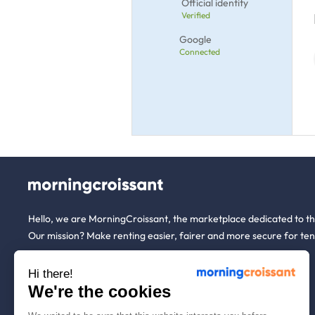
Official identity
Verified
Google
Connected
Hello, we are MorningCroissant, the marketplace dedicated to t
Our mission? Make renting easier, fairer and more secure for ten
Hi there!
About us
Tenants
We're the cookies