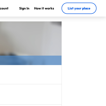
count
Sign In
How it works
List your place