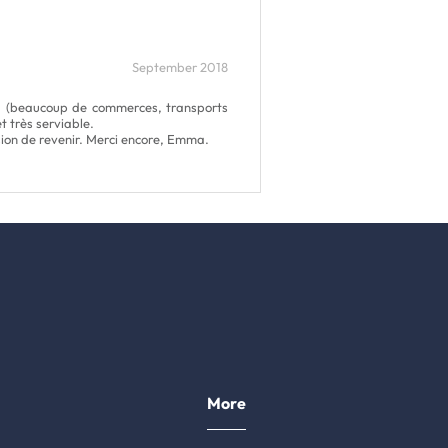
September 2018
cé. (beaucoup de commerces, transports
et très serviable.
ion de revenir. Merci encore, Emma.
More