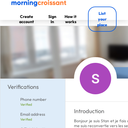
List
Create
Sign
How it
your
account
In
works
place
Verifications
Phone number
Verified
Introduction
Email address
Verified
Bonjour je suis Stan et je fai
me suis reconvertie vers les 