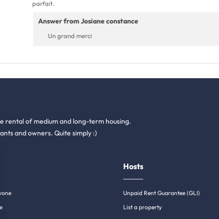
parfait.
Answer from Josiane constance
Un grand merci
he rental of medium and long-term housing.
ants and owners. Quite simply :)
Hosts
yone
Unpaid Rent Guarantee (GLI)
e
List a property