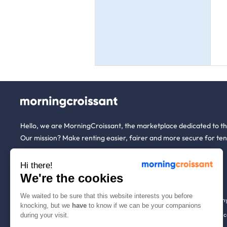
Hello, we are MorningCroissant, the marketplace dedicated to t
Our mission? Make renting easier, fairer and more secure for ten
Hi there!
About us
Tenants
We're the cookies
We waited to be sure that this website interests you before
Who are we ?
Renting open to an
knocking, but we
have
to know if we can be your companions
We're hiring!
Household insuranc
during your visit.