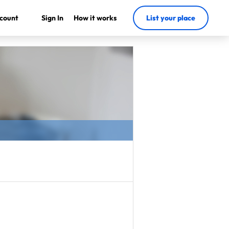
count
Sign In
How it works
List your place